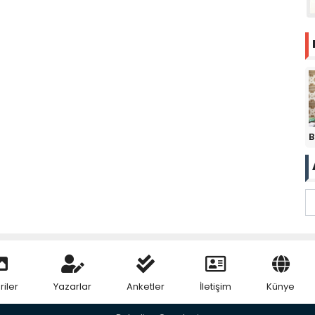
B
riler
Yazarlar
Anketler
İletişim
Künye