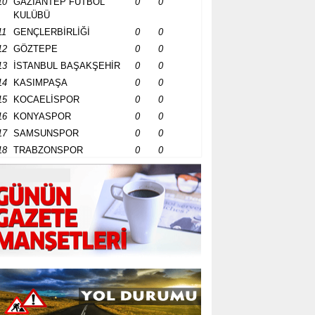
10
GAZİANTEP FUTBOL
0
0
KULÜBÜ
11
GENÇLERBİRLİĞİ
0
0
12
GÖZTEPE
0
0
13
İSTANBUL BAŞAKŞEHİR
0
0
14
KASIMPAŞA
0
0
15
KOCAELİSPOR
0
0
16
KONYASPOR
0
0
17
SAMSUNSPOR
0
0
18
TRABZONSPOR
0
0