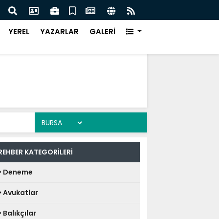
DE DEV ADIM ON DÖRT NOKTADA BÜYÜK DÖNÜŞÜM
BAŞK
YEREL
YAZARLAR
GALERİ
REHBER KATEGORİLERİ
Deneme
Avukatlar
Balıkçılar