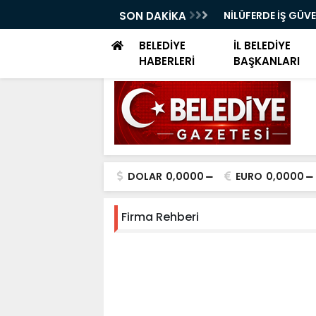
ELERİ DÜNYA SAĞLIK ÖRGÜTÜ KÜRSÜSÜNDE
SON DAKİKA
NİLÜFERDE İŞ GÜV
EĞİTİMİ
BELEDİYE
İL BELEDİYE
HABERLERİ
BAŞKANLARI
DOLAR
0,0000
EURO
0,0000
Firma Rehberi