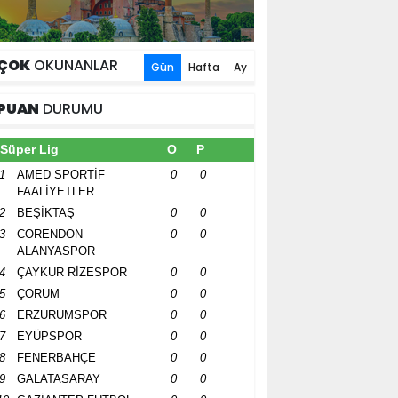
ÇOK
OKUNANLAR
Gün
Hafta
Ay
PUAN
DURUMU
Süper Lig
O
P
1
AMED SPORTİF
0
0
FAALİYETLER
2
BEŞİKTAŞ
0
0
3
CORENDON
0
0
ALANYASPOR
4
ÇAYKUR RİZESPOR
0
0
5
ÇORUM
0
0
6
ERZURUMSPOR
0
0
7
EYÜPSPOR
0
0
8
FENERBAHÇE
0
0
9
GALATASARAY
0
0